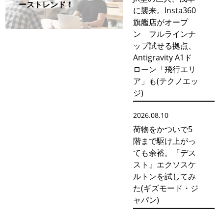
ーストレンド！
に襲来。Insta360
旗艦店がオープ
ン フルラインナ
ップ試せる拠点、
Antigravity A1ド
ローン「飛行エリ
ア」も(テクノエッ
ジ)
2026.08.10
荷物をかついで5
階まで駆け上がっ
ても余裕。『デス
スト』エクソスケ
ルトンを試してみ
た(ギズモード・ジ
ャパン)