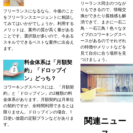
リーランス同士のつなが
りもできるので、情報交
フリーランスになるなら、今後のこと
換ができたり孤独感も解
をフリーランスエージェントに相談し
消できて、まさに一石二
てみてはいかがでしょうか。利用する
鳥・一石三鳥！色々なタ
メリットは、案件の質が高く量がある
イプのコワーキングスペ
ことです。選択肢が多いので、今ある
ースがあるのでそれぞれ
スキルでできるベストな案件に出会え
の特徴やメリットなどを
ます。
見て自分に合う場所を見
つけましょう。
料金体系は「月額契
約」「ドロップイ
ン」どっち？
コワーキングスペースには、「月額契
約」と「ドロップイン」の2種類の料
金体系があります。月額契約は月単位
の契約ですが、全時間利用できるとは
限りません。ドロップインの場合、1
関連ニュー
日使い放題の定額プランなどがありま
す。